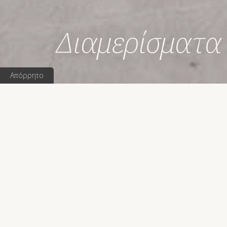
Δ
ι
α
μ
ε
ρ
ί
σ
μ
α
τ
α
Απόρρητο
Άνετα, π