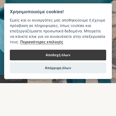
4
0
4
Χρησιμοποιούμε cookies!
Εμείς και οι συνεργάτες μας αποθηκεύουμε ή έχουμε
πρόσβαση σε πληροφορίες, όπως cookies και
Δυστυχώς η σελίδα που ψάχνετε δεν έχει βρεθεί.
επεξεργαζόμαστε προσωπικά δεδομένα. Μπορείτε
να κάνετε κλικ για να συναινέσετε στην επεξεργασία
Παρακαλώ πατήστε στο παρακάτω κουμπί για να
τους.
Περισσότερες επιλογές
συνεχίσετε την περιήγηση σας.
Αποδοχή όλων
ΕΠΙΣΤΡΟΦΗ ΣΤΗΝ ΑΡΧΙΚΗ ΣΕΛΙΔΑ
Απόρριψη όλων
Απόρρητο
Book Now