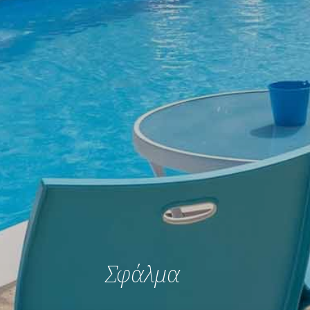
Σ
φ
ά
λ
μ
α