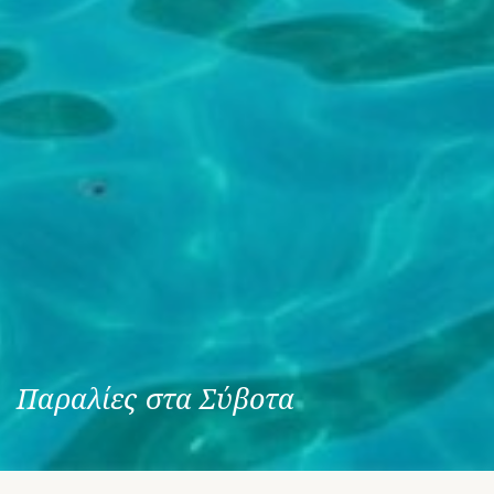
Π
α
ρ
α
λ
ί
ε
ς
σ
τ
α
Σ
ύ
β
ο
τ
α