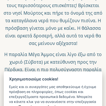
τους περισσότερους επισκέπτες! Βρίσκεται
στο νησί Μούρτος και πήρε το όνομά της από
τα καταγάλανα νερά που θυμίζουν πισίνα. Η
πρόσβαση γίνεται μόνο με καΐκι. Η θάλασσα
είναι αρκετά δροσερή, αλλά αυτά τα νερά θα
σας μείνουν αξέχαστα!
Η
παραλία Μέγα Άμμος
είναι λίγο έξω από το
χωριό (Σύβοτα) με κατεύθυνση προς την
Πέρδικα. Είναι η πιο πολυσύχναστη παραλία
των Συβότων με πολλά εστιατόρια cafe - bar,
Χρησιμοποιούμε cookies!
αλλά και μικρά ταβερνάκια. Η παραλία είναι
Εμείς και οι συνεργάτες μας αποθηκεύουμε ή έχουμε
οργανωμένη, με ξαπλώστρες και ομπρέλες.
πρόσβαση σε πληροφορίες, όπως cookies και
επεξεργαζόμαστε προσωπικά δεδομένα. Μπορείτε
Επίσης , διαθέτει και διάφορα θαλάσσια
να κάνετε κλικ για να συναινέσετε στην επεξεργασία